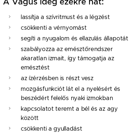
A Vagus ideg ezekre hat:
lassítja a szívritmust és a légzést
csökkenti a vérnyomást
segíti a nyugalom és ellazulás állapotát
szabályozza az emésztőrendszer
akaratlan izmait, így támogatja az
emésztést
az ízérzésben is részt vesz
mozgásfunkciót lát el a nyelésért és
beszédért felelős nyaki izmokban
kapcsolatot teremt a bél és az agy
között
csökkenti a gyulladást⠀