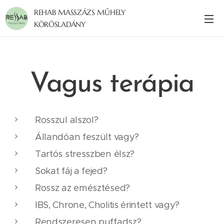
REHAB MASSZÁZS MŰHELY
KÖRÖSLADÁNY
Vagus terápia
Rosszul alszol?
Állandóan feszült vagy?
Tartós stresszben élsz?
Sokat fáj a fejed?
Rossz az emésztésed?
IBS, Chrone, Cholitis érintett vagy?
Rendszeresen puffadsz?