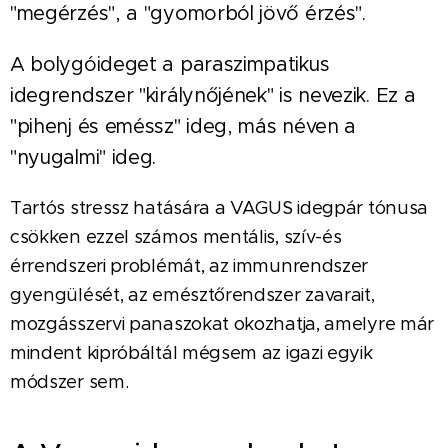
"megérzés", a "gyomorból jövő érzés".⠀
A bolygóideget a paraszimpatikus
idegrendszer "királynőjének" is nevezik. Ez a
"pihenj és eméssz" ideg, más néven a
"nyugalmi" ideg.⠀
Tartós stressz hatására a VAGUS idegpár tónusa
csökken ezzel számos mentális, szív-és
érrendszeri problémát, az immunrendszer
gyengülését, az emésztőrendszer zavarait,
mozgásszervi panaszokat okozhatja, amelyre már
mindent kipróbáltál mégsem az igazi egyik
módszer sem.