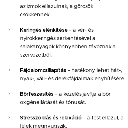
az izmok ellazulnak, a görcsök
csökkennek.
Keringés élénkítése
– a vér- és
nyirokkeringés serkentésével a
salakanyagok könnyebben távoznak a
szervezetből.
Fájdalomcsillapítás
– hatékony lehet hát-,
nyak-, váll- és derékfájdalmak enyhítésére.
Bőrfeszesítés
– a kezelés javítja a bőr
oxigénellátását és tónusát.
Stresszoldás és relaxáció
– a test ellazul, a
lélek megnyugszik.