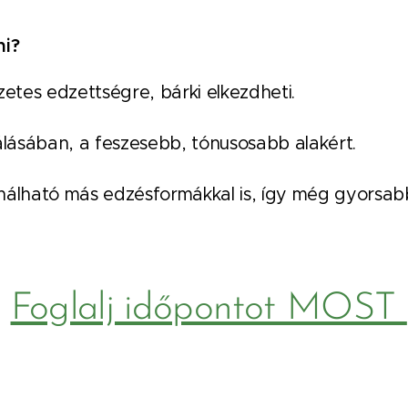
ni?
zetes edzettségre, bárki elkezdheti.
álásában, a feszesebb, tónusosabb alakért.
nálható más edzésformákkal is, így még gyorsabb
>
Foglalj időpontot MOST