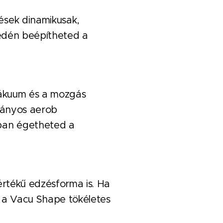
ések dinamikusak,
yedén beépítheted a
 vákuum és a mozgás
mányos aerob
ban égetheted a
értékű edzésforma is. Ha
or a Vacu Shape tökéletes