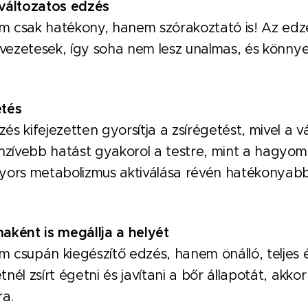
változatos edzés
 csak hatékony, hanem szórakoztató is! Az edz
lvezetesek, így soha nem lesz unalmas, és könn
.
etés
s kifejezetten gyorsítja a zsírégetést, mivel a
enzívebb hatást gyakorol a testre, mint a hagyo
yors metabolizmus aktiválása révén hatékonyab
aként is megállja a helyét
csupán kiegészítő edzés, hanem önálló, teljes 
nél zsírt égetni és javítani a bőr állapotát, akk
ra.