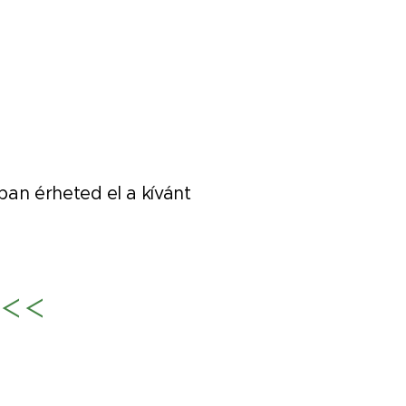
an érheted el a kívánt
<<