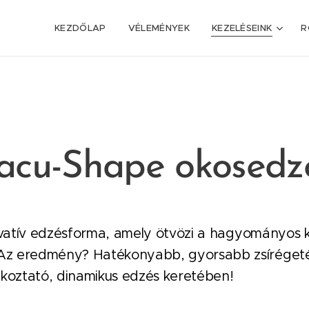
KEZDŐLAP
VÉLEMÉNYEK
KEZELÉSEINK
R
acu-Shape okosedz
atív edzésforma, amely ötvözi a hagyományos 
 Az eredmény? Hatékonyabb, gyorsabb zsírégeté
koztató, dinamikus edzés keretében!