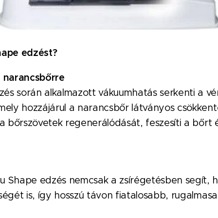
hape edzést?
a narancsbőrre
és során alkalmazott vákuumhatás serkenti a vér
mely hozzájárul a narancsbőr látványos csökkent
 a bőrszövetek regenerálódását, feszesíti a bőrt é
u Shape edzés nemcsak a zsírégetésben segít, h
ségét is, így hosszú távon fiatalosabb, rugalma