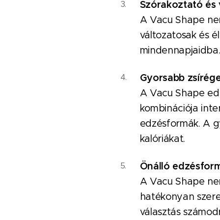
Szórakoztató és 
A Vacu Shape nem
változatosak és é
mindennapjaidba
Gyorsabb zsírég
A Vacu Shape edzé
kombinációja int
edzésformák. A g
kalóriákat.
Önálló edzésform
A Vacu Shape nem 
hatékonyan szeret
választás számod